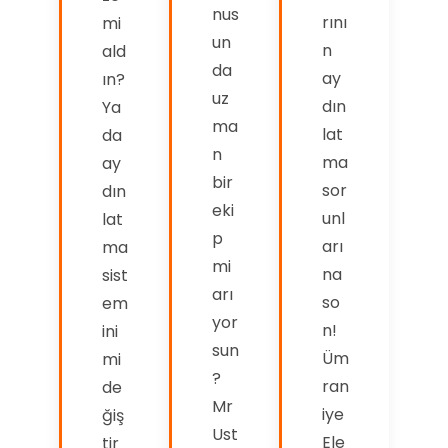
nus
rını
mi
un
n
ald
da
ay
ın?
uz
dın
Ya
ma
lat
da
n
ma
ay
bir
sor
dın
eki
unl
lat
p
arı
ma
mi
na
sist
arı
so
em
yor
n!
ini
sun
Üm
mi
?
ran
de
Mr
iye
ğiş
Ust
Ele
tir