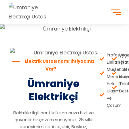
Profesyone
Uyg
Elektrik Ustasınamı İhtiyacınız
Elektrikçi
Fiyat
Var?
Müşteri
Kalite
Memnuniye
Hizm
Ümraniye
Hızlı
Tele
Ulaşım
Dest
Elektrikçi
ve
Çözüm
Elektrikle ilgili her türlü sorunuza hızlı ve
güvenilir bir çözüm sunuyoruz. 25 yıllık
deneyimimizle Ataşehir, Beykoz,