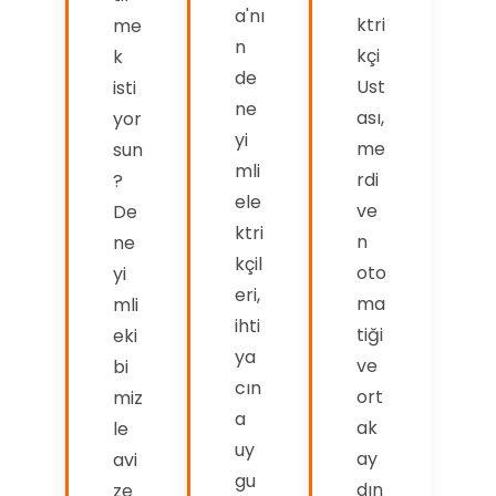
a'nı
ktri
me
n
kçi
k
de
Ust
isti
ne
ası,
yor
yi
me
sun
mli
rdi
?
ele
ve
De
ktri
n
ne
kçil
oto
yi
eri,
ma
mli
ihti
tiği
eki
ya
ve
bi
cın
ort
miz
a
ak
le
uy
ay
avi
gu
dın
ze