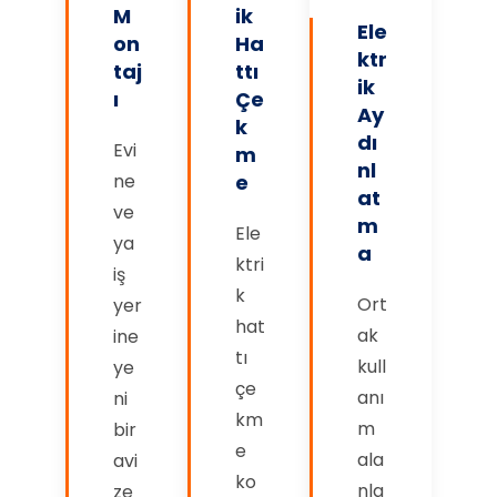
M
ik
Ele
on
Ha
ktr
taj
ttı
ik
ı
Çe
Ay
k
dı
Evi
m
nl
ne
e
at
ve
m
Ele
ya
a
ktri
iş
k
Ort
yer
hat
ak
ine
tı
kull
ye
çe
anı
ni
km
m
bir
e
ala
avi
ko
nla
ze