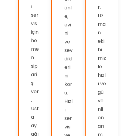
ı
r.
önl
ser
Uz
e,
vis
ma
evi
için
n
ni
he
eki
ve
me
bi
sev
n
miz
dikl
sip
le
eri
ari
hızl
ni
ş
ı ve
kor
ver
gü
u.
.
ve
Hızl
Ust
nli
ı
a
on
ser
ay
arı
vis
ağı
m
ve