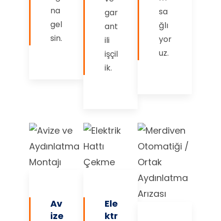
na
sa
gar
gel
ğlı
ant
sin.
yor
ili
uz.
işçil
ik.
Av
Ele
ize
ktr