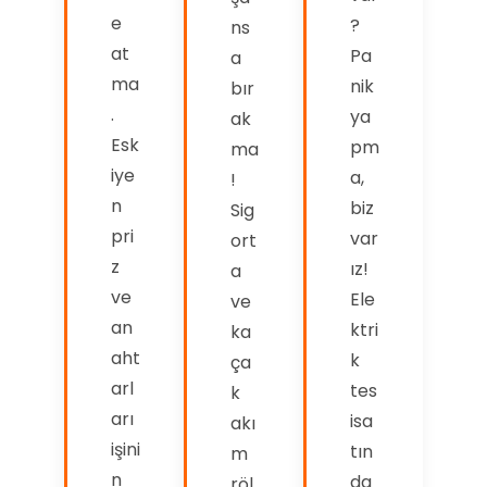
e
?
ns
at
Pa
a
ma
nik
bır
.
ya
ak
Esk
pm
ma
iye
a,
!
n
biz
Sig
pri
var
ort
z
ız!
a
ve
Ele
ve
an
ktri
ka
aht
k
ça
arl
tes
k
arı
isa
akı
işini
tın
m
n
da
röl