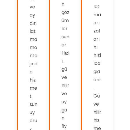
n
lat
ve
çöz
ma
ay
üm
arı
dın
ler
zal
lat
sun
arı
ma
ar.
nı
mo
Hızl
hızl
nta
ı,
ıca
jınd
gü
gid
a
ve
erir
hiz
nilir
.
me
ve
Gü
t
uy
ve
sun
gu
nilir
uy
n
hiz
oru
fiy
me
z.