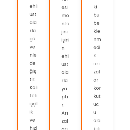
ehli
ki
esi
ust
bu
mo
ala
be
nta
rla
kle
jını
gü
nm
işini
ve
edi
n
nle
k
ehli
de
arı
ust
ğiş
zal
ala
tir.
ar
rla
Kali
kor
ya
teli
kut
ptı
işçil
uc
r.
ik
u
Arı
ve
ola
zal
hızl
bili
arı