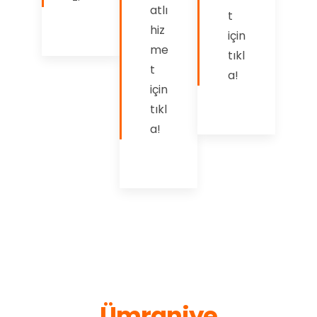
atlı
t
hiz
için
me
tıkl
t
a!
için
tıkl
a!
Ümraniye