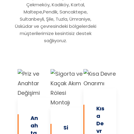
Çekmeköy, Kadıköy, Kartal,
Maltepe,Pendik, Sancaktepe,
Sultanbeyli, Şile, Tuzla, Ümraniye,
Üsküdar ve çevresindeki bölgelerdeki
müşterilerimize kesintisiz destek
sağlıyoruz.
Kıs
a
An
De
ah
Si
vr
ta