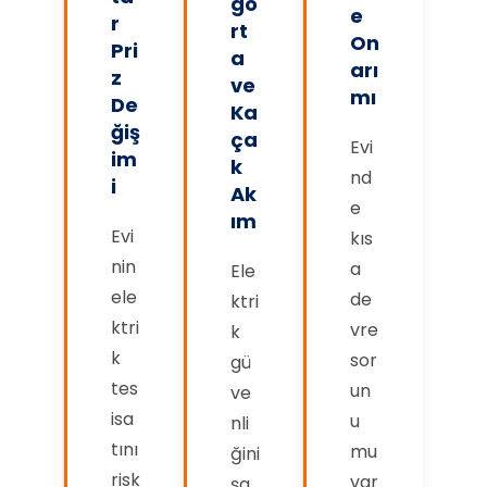
go
e
r
rt
On
Pri
a
arı
z
ve
mı
De
Ka
ğiş
ça
Evi
im
k
nd
i
Ak
e
ım
Evi
kıs
nin
a
Ele
ele
de
ktri
ktri
vre
k
k
sor
gü
tes
un
ve
isa
u
nli
tını
mu
ğini
risk
var
şa